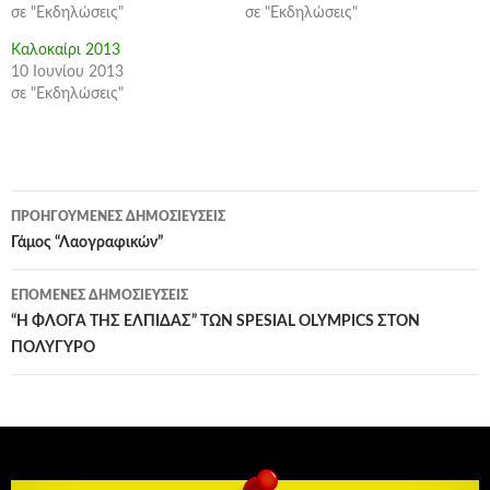
σε "Εκδηλώσεις"
σε "Εκδηλώσεις"
Καλοκαίρι 2013
10 Ιουνίου 2013
σε "Εκδηλώσεις"
Πλοήγηση
ΠΡΟΗΓΟΎΜΕΝΕΣ ΔΗΜΟΣΙΕΎΣΕΙΣ
άρθρων
Γάμος “Λαογραφικών”
ΕΠΌΜΕΝΕΣ ΔΗΜΟΣΙΕΎΣΕΙΣ
“Η ΦΛΟΓΑ ΤΗΣ ΕΛΠΙΔΑΣ” ΤΩΝ SPESIAL OLYMPICS ΣΤΟΝ
ΠΟΛΥΓΥΡΟ