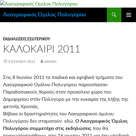
Μετάβαση
σε
Αναζήτηση
Λαογραφικός Όμιλος Πολυγύρου
περιεχόμενο
ΚΎΡΙΟ
ΜΕΝΟΎ
ΕΚΔΗΛΏΣΕΙΣ
,
ΕΣΩΤΕΡΙΚΟΎ
ΚΑΛΟΚΑΙΡΙ 2011
9 ΙΟΥΝΊΟΥ 2011
ADMIN
Στις 8 Ιουνίου 2011 τα παιδικά και εφηβικά τμήματα του
Λαογραφικού Ομίλου Πολυγύρου παρουσίασαν
Παραδοσιακούς Χορούς στον προαύλειο χώρο του
Δημαρχείου στόν Πολύγυρο με την ευκαιρία της λήξης της
φετινής Χρονιάς.
Βέβαια οι δραστηριότητες του Λαογραφικού όμιλου
Πολυγύρου δεν σταματούν εδώ.
Ό Λαογραφικός Όμιλος
Πολυγύρου συμμετέχει στις εκδηλώσεις
που θα
πραγματοποιήθουν στις 16 ιουνίου 2011 για την υποδοχή