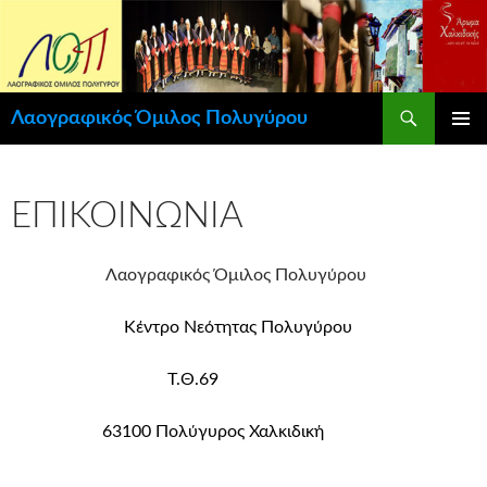
Μετάβαση
σε
περιεχόμενο
Αναζήτηση
Λαογραφικός Όμιλος Πολυγύρου
ΚΎΡΙΟ
ΜΕΝΟΎ
ΕΠΙΚΟΙΝΩΝΊΑ
Λαογραφικός Όμιλος Πολυγύρου
Κέντρο Νεότητας Πολυγύρου
Τ.Θ.69
63100 Πολύγυρος Χαλκιδική