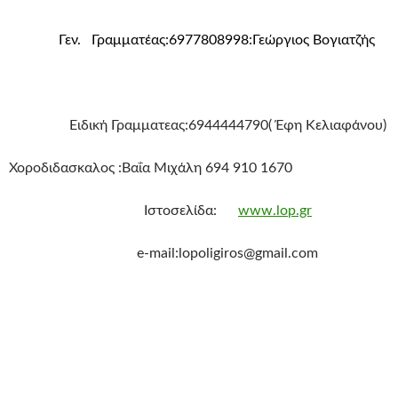
Γεν. Γραμματέας:6977808998:Γεώργιος Βογιατζής
Ειδική Γραμματεας:6944444790( Έφη Κελιαφάνου)
Χοροδιδασκαλος :Βαΐα Μιχάλη 694 910 1670
Ιστοσελίδα:
www.lop.gr
e-mail:lopoligiros@gmail.com