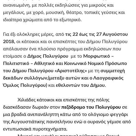
ανανεωμένη, με πολλές εκδηλώσεις για μικρούς και
μεγάλους, με χορό, μουσική, θέατρο, τοπικές γεύσεις και
ιδιαίτερα χρώματα από το εξωτερικό.
Για έξι ολόκληρες μέρες, από
τις 22 έως τις 27 Αυγούστου
2018,
οι κάτοικοι και οι επισκέπτες του Δήμου Πολυγύρου
απόλαυσαν ένα πλούσιο πρόγραμμα εκδηλώσεων που
ετοίμασε ο
Δήμος Πολυγύρου
με το
Μορφωτικό –
Πολιτιστικό – Αθλητικό και Κοινωνικό Νομικό Πρόσωπο
του Δήμου Πολυγύρου «Αριστοτέλης»
με τη
συμμετοχή
δεκάδων συλλόγων,(μεταξυ αυτών και ο Λαογραφικός
Όμιλος Πολυγύρου)
και
εθελοντών του Δήμου.
Χιλιάδες κάτοικοι και επισκέπτες της πόλης
διασκέδασαν δωρεάν στον
πεζόδρομο του Πολυγύρου
σε
μια βραδιά ανεπανάληπτη κάτω από το ολόγιομο φεγγάρι
της Αυγουστιάτικης πανσελήνου ενώ ο ουρανός γέμισε από
εντυπωσιακά πυροτεχνήματα.