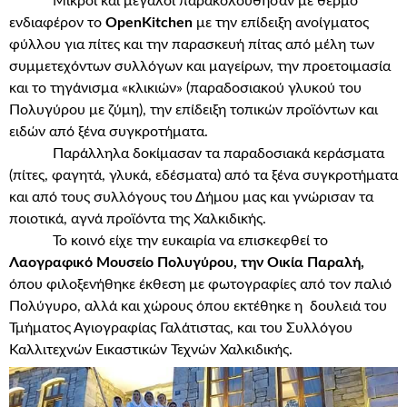
Μικροί και μεγάλοι παρακολούθησαν με θερμό
ενδιαφέρον το
OpenKitchen
με την επίδειξη ανοίγματος
φύλλου για πίτες και την παρασκευή πίτας από μέλη των
συμμετεχόντων συλλόγων και μαγείρων, την προετοιμασία
και το τηγάνισμα «κλικιών» (παραδοσιακού γλυκού του
Πολυγύρου με ζύμη), την επίδειξη τοπικών προϊόντων και
ειδών από ξένα συγκροτήματα.
Παράλληλα δοκίμασαν τα παραδοσιακά κεράσματα
(πίτες, φαγητά, γλυκά, εδέσματα) από τα ξένα συγκροτήματα
και από τους συλλόγους του Δήμου μας και γνώρισαν τα
ποιοτικά, αγνά προϊόντα της Χαλκιδικής.
Το κοινό είχε την ευκαιρία να επισκεφθεί το
Λαογραφικό Μουσείο Πολυγύρου, την Οικία Παραλή,
όπου φιλοξενήθηκε έκθεση με φωτογραφίες από τον παλιό
Πολύγυρο, αλλά και χώρους όπου εκτέθηκε η δουλειά του
Τμήματος Αγιογραφίας Γαλάτιστας, και του Συλλόγου
Καλλιτεχνών Εικαστικών Τεχνών Χαλκιδικής.