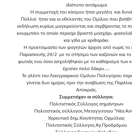
ιδιότυπο αντάμωμα
Η συμμετοχή του κόσμου ήταν μεγάλη και δυνα
Πολλοί ήταν και οι εθελοντές του Ομίλου που βοήθ
εκδήλωση κυρίως μαγειρεύοντας και σερβίροντας το 
κουρμπάνι το οποίο περιείχε βραστό μοσχάρι, φασολά
και γίδα με κριθαράκι.
Η προετοιμασία των φαγητών άρχισε από νωρίς το 
Παρασκευής 24/2 με το στήσιμο των καζανιών και το
φωτιάς ενώ όσοι ασχολήθηκαν με το καθάρισμα των 
έχυσαν πολύ δάκρυ…..
Το γλέντι του Λαογραφικού Ομίλου Πολυγύρου παρ
γίνεται δυο ημέρες πριν την αναβίωση της Παρέλα
Αποκριάς.
Συμμετείχαν οι σύλλογοι:
Πολιτιστικός Σύλλογος σημάντρων
Πολιτιστικός σύλλογος Μεταγγιτσιου “Νέα Ασ
Χορευτικό δημ.Κοινότητας Ορμύλιας
Πολιτιστικός Σύλλογος Αγ.Προδρόμου