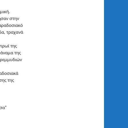
μική.
ησαν στην
παραδοσιακό
δα, τραχανά
πρωί της
 άναμα της
κρεμμυδιών
αδοσιακά
σης της
σα”