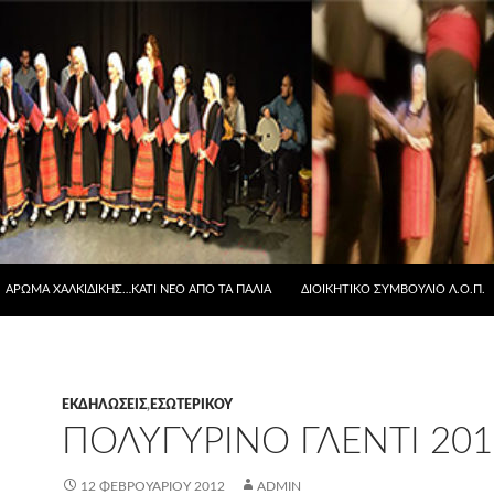
ΆΡΩΜΑ ΧΑΛΚΙΔΙΚΉΣ…ΚΆΤΙ ΝΈΟ ΑΠΟ ΤΑ ΠΑΛΙΆ
ΔΙΟΙΚΗΤΙΚΟ ΣΥΜΒΟΥΛΙΟ Λ.Ο.Π.
ΕΚΔΗΛΏΣΕΙΣ
,
ΕΣΩΤΕΡΙΚΟΎ
ΠΟΛΥΓΥΡΙΝΌ ΓΛΈΝΤΙ 201
12 ΦΕΒΡΟΥΑΡΊΟΥ 2012
ADMIN