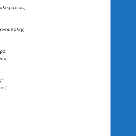
αλικράτειας
ρανούπολης
αρά
θου
ς
ς”
ρος”