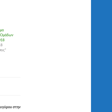
μα
 Oμάδων
018
18
εις"
λυγύρου στην