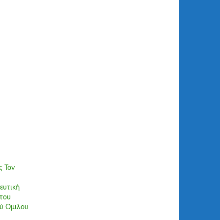
ς Τον
ευτική
του
ύ Ομιλου