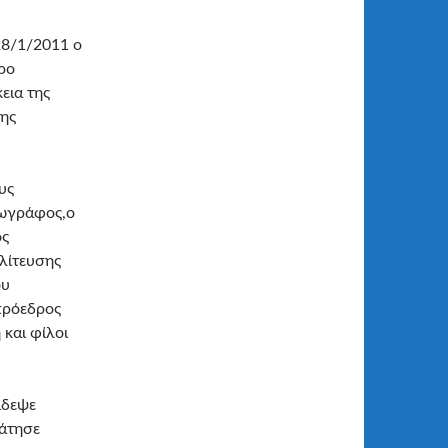
28/1/2011 ο
ρο
εια της
της
υς
Ζωγράφος,ο
ος
ολίτευσης
ου
πρόεδρος
και φίλοι
ίδεψε
ράτησε