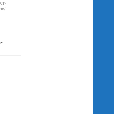
2019
εις"
τα